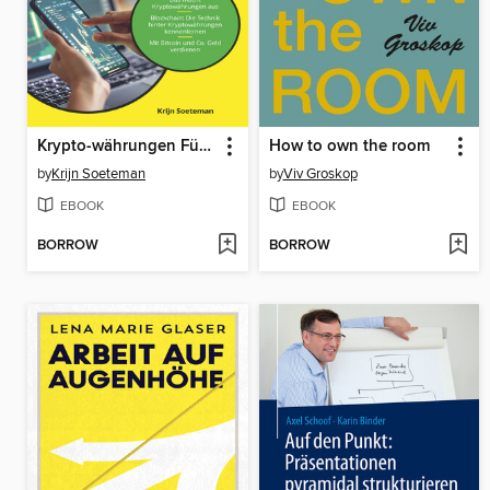
Krypto-währungen Für Dummies
How to own the room
by
Krijn Soeteman
by
Viv Groskop
EBOOK
EBOOK
BORROW
BORROW