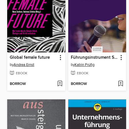
Global female future
Führungsinstrument Stimme
by
Andrea Ernst
by
Katrin Prüfig
EBOOK
EBOOK
BORROW
BORROW