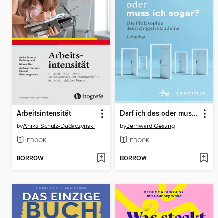
Arbeitsintensität
Darf ich das oder muss ich sogar?
by
Anika Schulz-Dadaczynski
by
Bernward Gesang
EBOOK
EBOOK
BORROW
BORROW