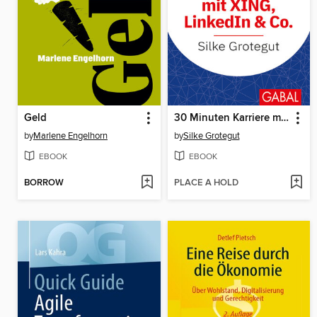
Geld
30 Minuten Karriere machen mit XING, LinkedIn und Co.
by
Marlene Engelhorn
by
Silke Grotegut
EBOOK
EBOOK
BORROW
PLACE A HOLD