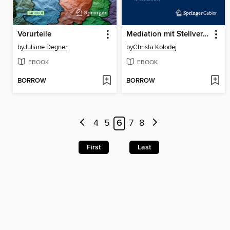
Vorurteile
Mediation mit Stellvertretung und Gewaltfreie Kommunikation
by
Juliane Degner
by
Christa Kolodej
EBOOK
EBOOK
BORROW
BORROW
4
5
6
7
8
First
Last