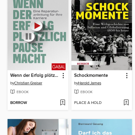
Wenn der Erfolg plötzlich Pause macht
Schockmomente
by
Christian Greiser
by
Harold James
EBOOK
EBOOK
BORROW
PLACE A HOLD