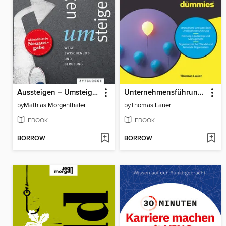
Aussteigen – Umsteigen
Unternehmensführung für Dummies
by
Mathias Morgenthaler
by
Thomas Lauer
EBOOK
EBOOK
BORROW
BORROW