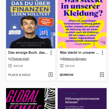
Das einzige Buch, das Du über Finanzen lesen solltest
Was steckt in unserer Kleidung?
by
Thomas Kehl
by
Rebecca Burgess
EBOOK
EBOOK
PLACE A HOLD
BORROW