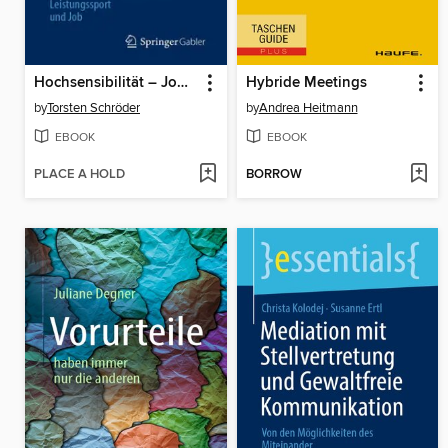
Hochsensibilität – Jobchance oder Karrierekiller in der VUCA-Welt
Hybride Meetings
by
Torsten Schröder
by
Andrea Heitmann
EBOOK
EBOOK
PLACE A HOLD
BORROW