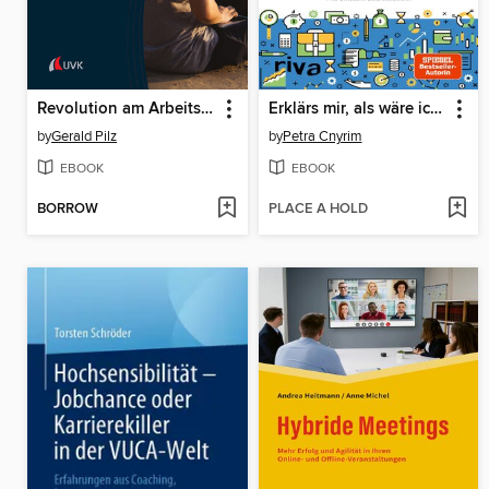
Revolution am Arbeitsplatz
Erklärs mir, als wäre ich 5
by
Gerald Pilz
by
Petra Cnyrim
EBOOK
EBOOK
BORROW
PLACE A HOLD