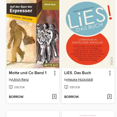
Motte und Co Band 1
LiES. Das Buch
by
Ulrich Renz
by
Hauke Hückstädt
EBOOK
EBOOK
BORROW
BORROW