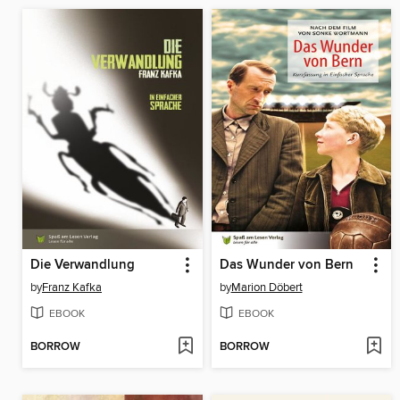
Die Verwandlung
Das Wunder von Bern
by
Franz Kafka
by
Marion Döbert
EBOOK
EBOOK
BORROW
BORROW