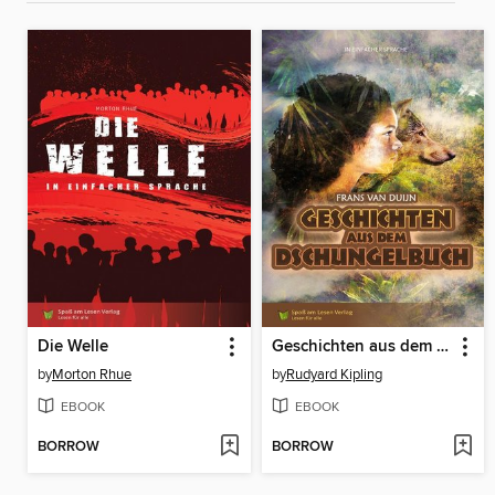
Die Welle
Geschichten aus dem Dschungelbuch
by
Morton Rhue
by
Rudyard Kipling
EBOOK
EBOOK
BORROW
BORROW