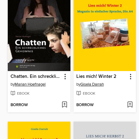
Chatten. Ein schreckliches Geheimnis
Lies mich! Winter 2
by
Marian Hoefnagel
by
Gisela Darrah
EBOOK
EBOOK
BORROW
BORROW