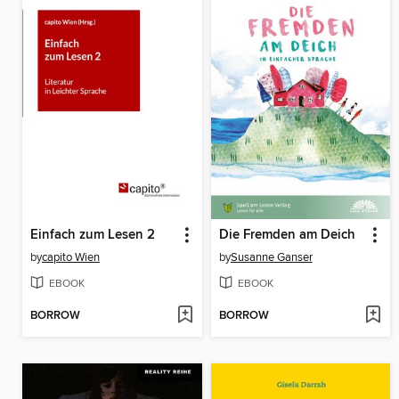
Einfach zum Lesen 2
Die Fremden am Deich
by
capito Wien
by
Susanne Ganser
EBOOK
EBOOK
BORROW
BORROW