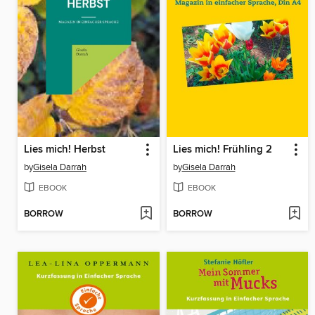
Lies mich! Herbst
Lies mich! Frühling 2
by
Gisela Darrah
by
Gisela Darrah
EBOOK
EBOOK
BORROW
BORROW