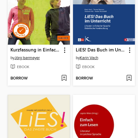
Kurzfassung in Einfacher Sprache. Alles andere als normal
LiES! Das Buch im Unterricht
by
Jörg Isermeyer
by
Karin Vach
EBOOK
EBOOK
BORROW
BORROW