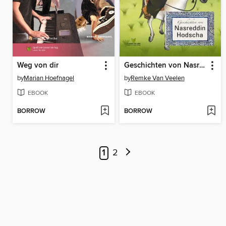
Weg von dir
Geschichten von Nasreddin Hodscha
by
Marian Hoefnagel
by
Remke Van Veelen
EBOOK
EBOOK
BORROW
BORROW
1
2