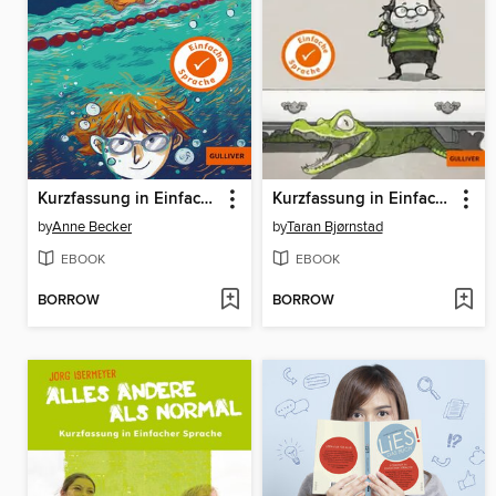
Kurzfassung in Einfacher Sprache. Die beste Bahn meines Lebens
Kurzfassung in Einfacher Sprache. Der Krokodildieb
by
Anne Becker
by
Taran Bjørnstad
EBOOK
EBOOK
BORROW
BORROW