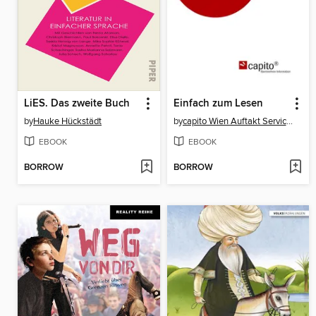
LiES. Das zweite Buch
Einfach zum Lesen
by
Hauke Hückstädt
by
capito Wien Auftakt Services GmbH
EBOOK
EBOOK
BORROW
BORROW