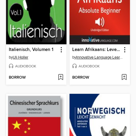
Italienisch, Volumen 1
Learn Afrikaans: Level 2: Absolute Beginner Afrikaans, Volume 1
by
Uli Holler
by
Innovative Language Learning
AUDIOBOOK
AUDIOBOOK
BORROW
BORROW