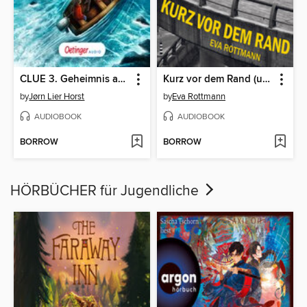
CLUE 3. Geheimnis aus der Tiefe
Kurz vor dem Rand (ungekuerzt)
by
Jørn Lier Horst
by
Eva Rottmann
AUDIOBOOK
AUDIOBOOK
BORROW
BORROW
HÖRBÜCHER für Jugendliche