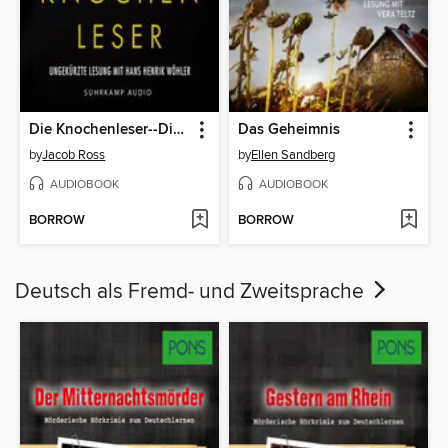
Die Knochenleser--Digson und Miss Stanislaus ermitteln--Karibik-Thriller, Band 1 (Ungekürzt)
Das Geheimnis
by
Jacob Ross
by
Ellen Sandberg
AUDIOBOOK
AUDIOBOOK
BORROW
BORROW
Deutsch als Fremd- und Zweitsprache