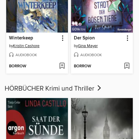
Winterkeep
Der Spion
by
Kristin Cashore
by
Gina Mayer
AUDIOBOOK
AUDIOBOOK
BORROW
BORROW
HÖRBÜCHER Krimi und Thriller