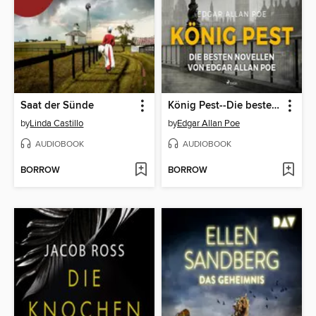
Saat der Sünde
König Pest--Die besten Novellen von Edgar Allan Poe (Ungekürzt)
by
Linda Castillo
by
Edgar Allan Poe
AUDIOBOOK
AUDIOBOOK
BORROW
BORROW