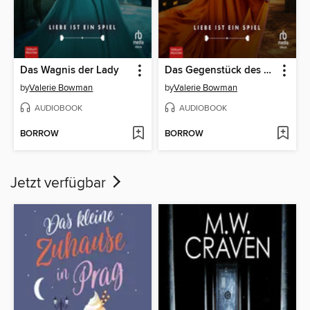
Das Wagnis der Lady
Das Gegenstück des Marquess
by
Valerie Bowman
by
Valerie Bowman
AUDIOBOOK
AUDIOBOOK
BORROW
BORROW
Jetzt verfügbar