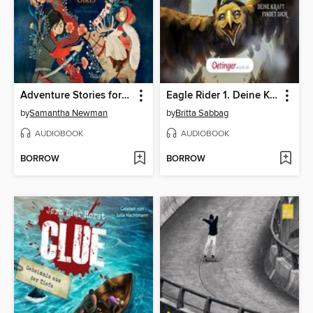
Adventure Stories for Daring Girls
Eagle Rider 1. Deine Kraft findet dich
by
Samantha Newman
by
Britta Sabbag
AUDIOBOOK
AUDIOBOOK
BORROW
BORROW