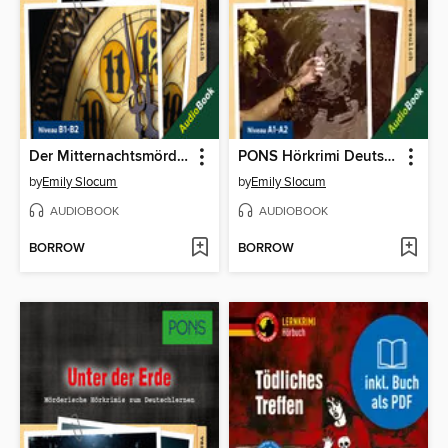
Der Mitternachtsmörder
PONS Hörkrimi Deutsch
by
Emily Slocum
by
Emily Slocum
AUDIOBOOK
AUDIOBOOK
BORROW
BORROW