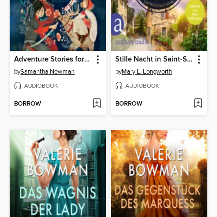
Adventure Stories for Daring Girls
Stille Nacht in Saint-Sauveur--Verlaque & Bonnet ermitteln, Band 8 (Ungekürzt)
by
Samantha Newman
by
Mary L. Longworth
AUDIOBOOK
AUDIOBOOK
BORROW
BORROW