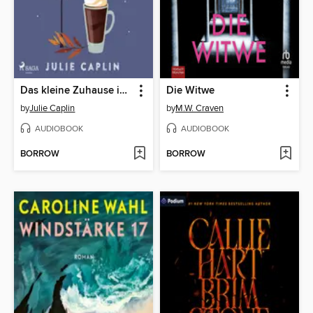
Das kleine Zuhause in Prag
Die Witwe
by
Julie Caplin
by
M.W. Craven
AUDIOBOOK
AUDIOBOOK
BORROW
BORROW