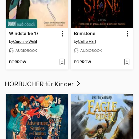
Windstärke 17
Brimstone
by
Caroline Wahl
by
Callie Hart
AUDIOBOOK
AUDIOBOOK
BORROW
BORROW
HÖRBÜCHER für Kinder