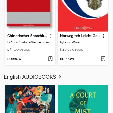
Chinesischer Sprachkurs
Norwegisch Leicht Gemacht--Absoluter Anfänger--Teil 1 von 3
by
Ann-Charlotte Wennerholm
by
Lingo Wave
AUDIOBOOK
AUDIOBOOK
BORROW
BORROW
English AUDIOBOOKS