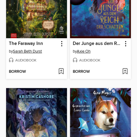
The Faraway Inn
Der Junge aus dem Reich der Schatten
by
Sarah Beth Durst
by
Axie Oh
AUDIOBOOK
AUDIOBOOK
BORROW
BORROW