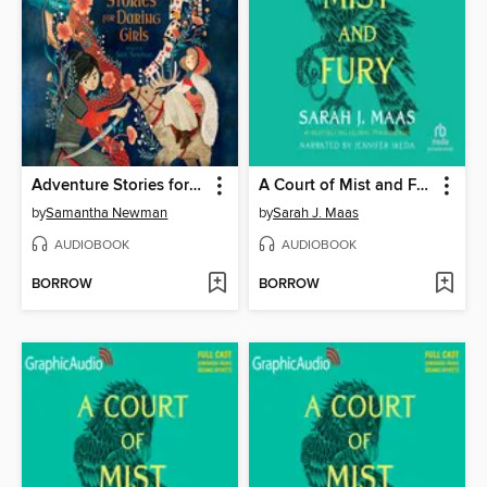
Adventure Stories for Daring Girls
A Court of Mist and Fury
by
Samantha Newman
by
Sarah J. Maas
AUDIOBOOK
AUDIOBOOK
BORROW
BORROW