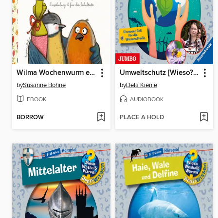
Wilma Wochenwurm erzählt
Umweltschutz [Wieso? Weshalb? Warum? PROFIWISSEN Folge 26]
by
Susanne Bohne
by
Dela Kienle
EBOOK
AUDIOBOOK
BORROW
PLACE A HOLD