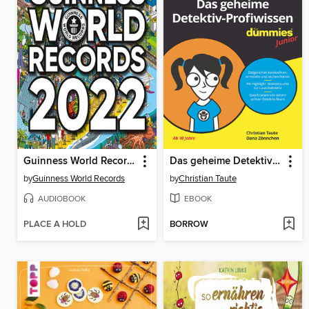
Guinness World Records 2022. Die 500 genialsten Rekorde
Das geheime Detektiv-Profiwissen für Dummies Junior
by
Guinness World Records
by
Christian Taute
AUDIOBOOK
EBOOK
PLACE A HOLD
BORROW