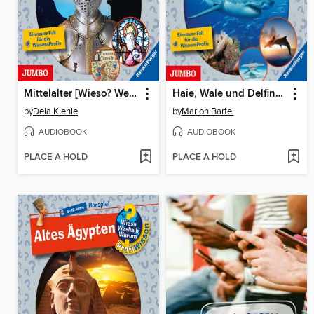
Mittelalter [Wieso? Weshalb? Warum? PROFIWISSEN Folge 13]
Haie, Wale und Delfine [Wieso? Weshalb? Warum? PROFIWISSEN Folge 24]
by
Dela Kienle
by
Marlon Bartel
AUDIOBOOK
AUDIOBOOK
PLACE A HOLD
PLACE A HOLD