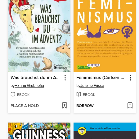
Was brauchst du im Advent?
Feminismus (Carlsen Klartext)
by
Hanna Grubhofer
by
Juliane Frisse
EBOOK
EBOOK
PLACE A HOLD
BORROW