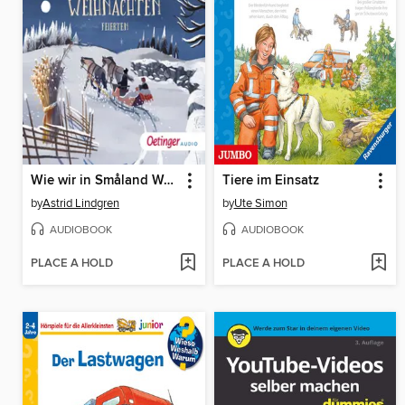
Wie wir in Småland Weihnachten feierten
Tiere im Einsatz
by
Astrid Lindgren
by
Ute Simon
AUDIOBOOK
AUDIOBOOK
PLACE A HOLD
PLACE A HOLD