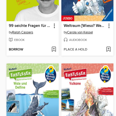
99 seichte Fragen für tiefgründige Unterhaltungen zwischen Eltern und Kindern
Weltraum [Wieso? Weshalb? Warum? ERSTLESER Folge 4]
by
Ralph Caspers
by
Carola von Kessel
EBOOK
AUDIOBOOK
BORROW
PLACE A HOLD