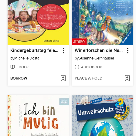
Kindergeburtstag feiern für Dummies
Wir erforschen die Nacht [Wieso? Weshalb? Warum? Folge 48]
by
Michelle Dostal
by
Susanne Gernhäuser
EBOOK
AUDIOBOOK
BORROW
PLACE A HOLD