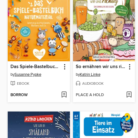
Das Spiele-Bastelbuch Naturmaterial
So ernähren wir uns richtig
by
Susanne Pypke
by
Katrin Linke
EBOOK
AUDIOBOOK
BORROW
PLACE A HOLD