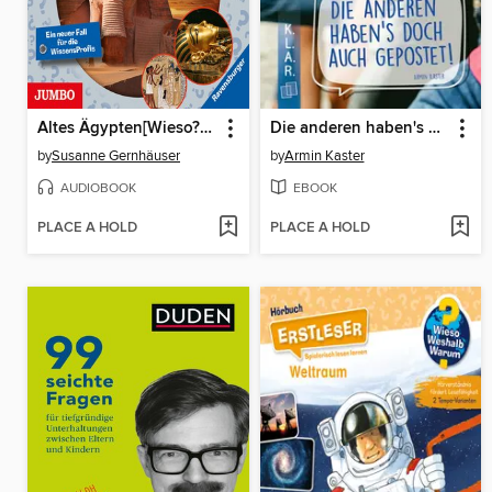
Altes Ägypten[Wieso? Weshalb? Warum? PROFIWISSEN Folge 2]
Die anderen haben's doch auch gepostet!
by
Susanne Gernhäuser
by
Armin Kaster
AUDIOBOOK
EBOOK
PLACE A HOLD
PLACE A HOLD