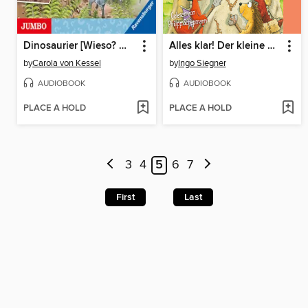
Dinosaurier [Wieso? Weshalb? Warum? ERSTLESER Folge 1]
Alles klar! Der kleine Drache Kokosnuss erforscht die Steinzeit
by
Carola von Kessel
by
Ingo Siegner
AUDIOBOOK
AUDIOBOOK
PLACE A HOLD
PLACE A HOLD
3
4
5
6
7
First
Last