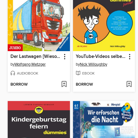
Der Lastwagen [Wieso? Weshalb? Warum? JUNIOR Folge 51]
YouTube-Videos selber machen für Dummies Junior
by
Wolfgang Metzger
by
Nick Willoughby
AUDIOBOOK
EBOOK
BORROW
BORROW