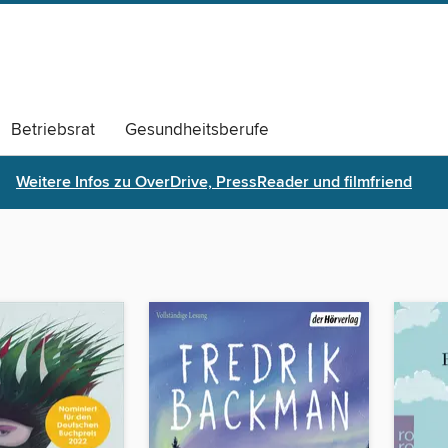
Betriebsrat
Gesundheitsberufe
s
Monatsthemen Archiv
Weitere Infos zu OverDrive, PressReader und filmfriend