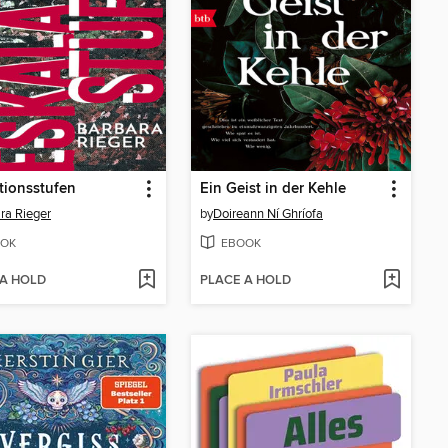
tionsstufen
Ein Geist in der Kehle
ra Rieger
by
Doireann Ní Ghríofa
OK
EBOOK
 A HOLD
PLACE A HOLD