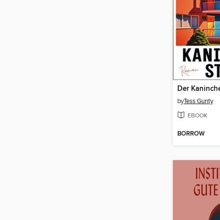
Der Kaninche
by
Tess Gunty
EBOOK
BORROW