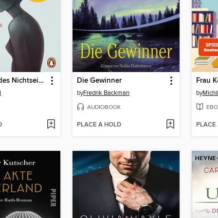
153 Formen des Nichtseins
Die Gewinner
l
by
Fredrik Backman
by
Mich
AUDIOBOOK
EBO
D
PLACE A HOLD
PLACE