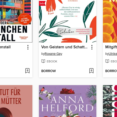
nstall
Von Geistern und Schatten
Mitgift
by
Roxane Gay
by
Ulrik
EBOOK
EBO
BORROW
BORR