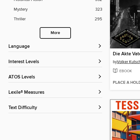
Mystery
323
Thriller
295
More
Language
Die Akte Vat
Interest Levels
by
Volker Kutsc
EBOOK
ATOS Levels
PLACE A HOL
Lexile® Measures
Text Difficulty