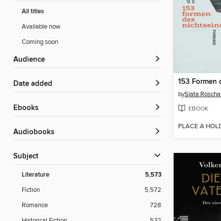
All titles
Available now
Coming soon
Audience
Date added
by
Slata Roscha
ebooks
EBOOK
PLACE A HOL
Audiobooks
Subject
Literature
5,573
Fiction
5,572
Romance
728
Historical Fiction
532