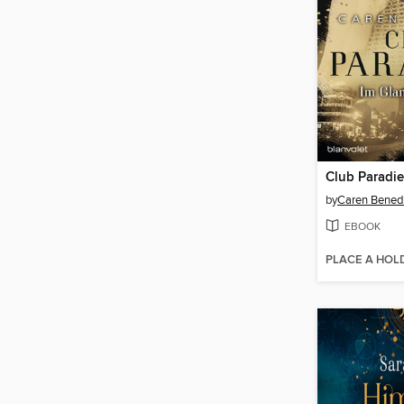
by
Caren Bened
EBOOK
PLACE A HOL