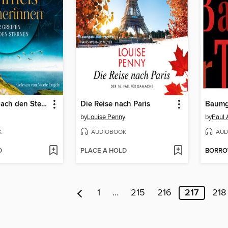
Wir greifen nach den Sternen--Himmelsstürmerinnen-Saga, Teil 1 (Gekürzt)
Die Reise nach Paris
Baumga
by
Louise Penny
by
Paul 
K
AUDIOBOOK
AUD
D
PLACE A HOLD
BORR
1
…
215
216
217
218