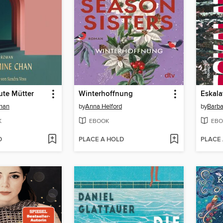
gute Mütter
Winterhoffnung
Eskala
han
by
Anna Helford
by
Barba
K
EBOOK
EBO
D
PLACE A HOLD
PLACE