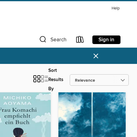
Help
Sign in
Search
×
Sort
Results
By