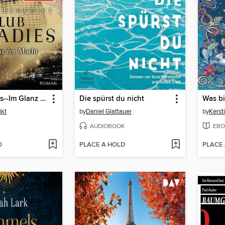
Club Paradies--Im Glanz der Macht
Die spürst du nicht
Was bi
ikt
by
Daniel Glattauer
by
Kerst
AUDIOBOOK
EBO
D
PLACE A HOLD
PLACE