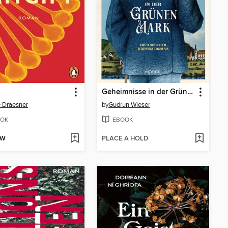
Geheimnisse in der Grünen Mark
e Draesner
by
Gudrun Wieser
OK
EBOOK
OW
PLACE A HOLD