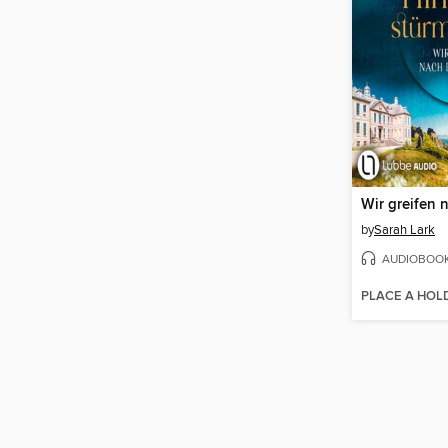
by
Sarah Lark
AUDIOBOO
PLACE A HOL