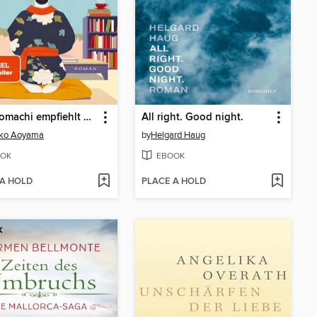
Frau Komachi empfiehlt ein Buch
All right. Good night.
iko Aoyama
by
Helgard Haug
OK
EBOOK
 A HOLD
PLACE A HOLD