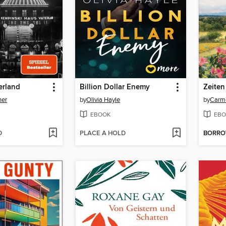
erland
Billion Dollar Enemy
Zeite
her
by
Olivia Hayle
by
Carm
EBOOK
EBO
D
PLACE A HOLD
BORR