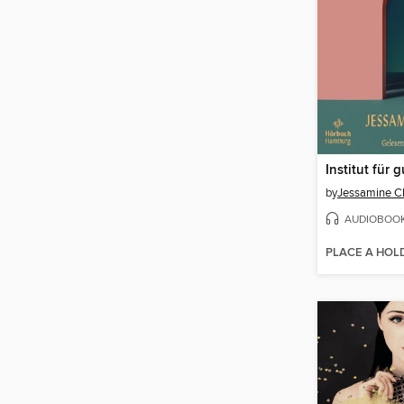
Institut für 
by
Jessamine C
AUDIOBOO
PLACE A HOL