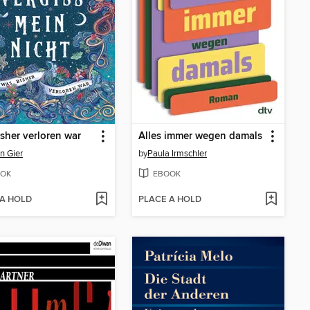
sher verloren war
Alles immer wegen damals
in Gier
by
Paula Irmschler
OK
EBOOK
 A HOLD
PLACE A HOLD