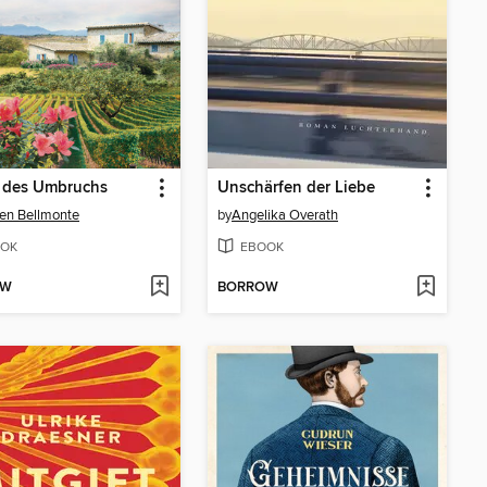
n des Umbruchs
Unschärfen der Liebe
en Bellmonte
by
Angelika Overath
OK
EBOOK
OW
BORROW