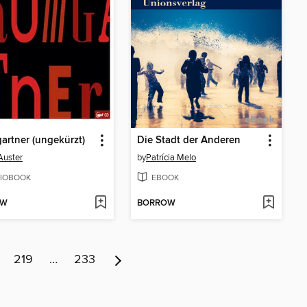
rtner (ungekürzt)
Die Stadt der Anderen
Auster
by
Patrícia Melo
IOBOOK
EBOOK
OW
BORROW
219
…
233