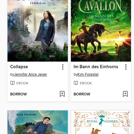
Collapse
Im Bann des Einhorns
by
Jennifer Alice Jager
by
Kim Forester
EBOOK
EBOOK
BORROW
BORROW