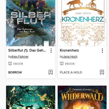
Silberflut (1). Das Geheimnis von Ray's Rock
Kronenherz
by
Alex Falkner
by
Jana Hoch
EBOOK
EBOOK
BORROW
PLACE A HOLD