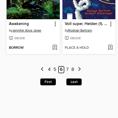
Awakening
Voll super, Helden (1). Einer muss den Job ja machen
by
Jennifer Alice Jager
by
Rüdiger Bertram
EBOOK
EBOOK
BORROW
PLACE A HOLD
4
5
6
7
8
First
Last