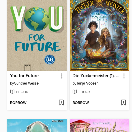
You for Future
Die Zuckermeister (1). Der magische Pakt
by
Günther Wessel
by
Tanja Voosen
EBOOK
EBOOK
BORROW
BORROW