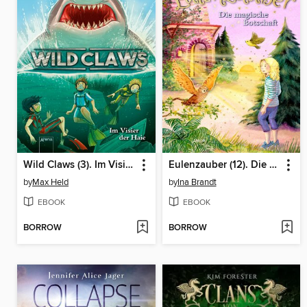
Wild Claws (3). Im Visier der Haie
Eulenzauber (12). Die magische Botschaft
by
Max Held
by
Ina Brandt
EBOOK
EBOOK
BORROW
BORROW