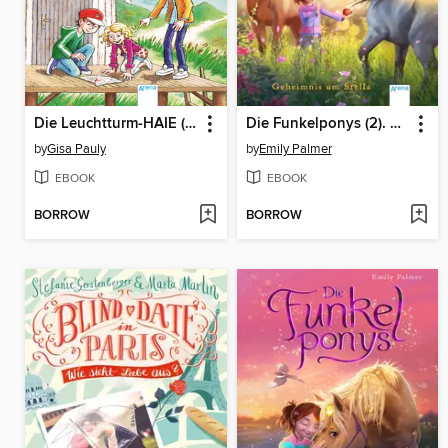
Die Leuchtturm-HAIE (4). Käpt'n Matjes und der verschollene Schatz
Die Funkelponys (2). Geheimnis um Stella
by
Gisa Pauly
by
Emily Palmer
EBOOK
EBOOK
BORROW
BORROW