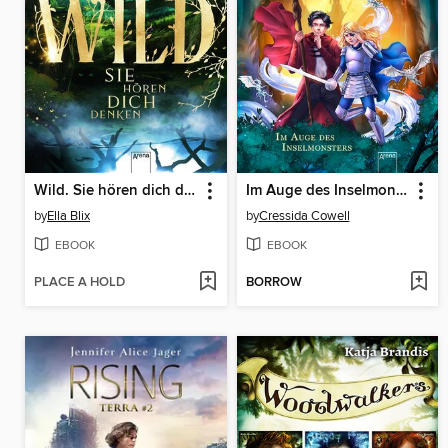
Wild. Sie hören dich denken
Im Auge des Inselmonsters
by
Ella Blix
by
Cressida Cowell
EBOOK
EBOOK
PLACE A HOLD
BORROW