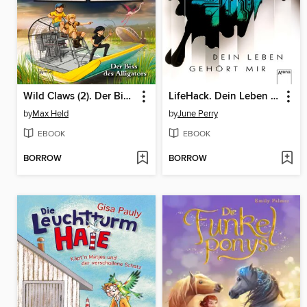
Wild Claws (2). Der Biss des Alligators
LifeHack. Dein Leben gehört mir
by
Max Held
by
June Perry
EBOOK
EBOOK
BORROW
BORROW