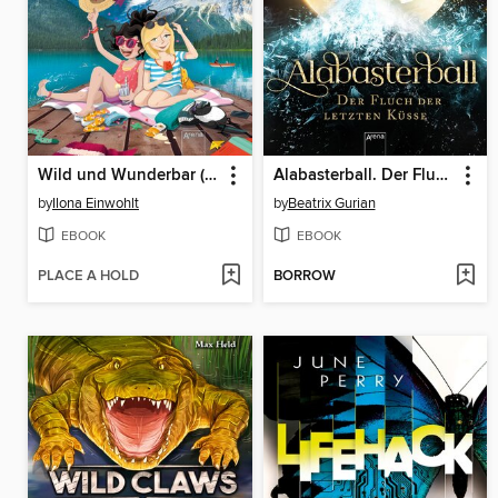
Wild und Wunderbar (3). Freundinnen sind die besseren Schwestern
Alabasterball. Der Fluch der letzten Küsse
by
Ilona Einwohlt
by
Beatrix Gurian
EBOOK
EBOOK
PLACE A HOLD
BORROW