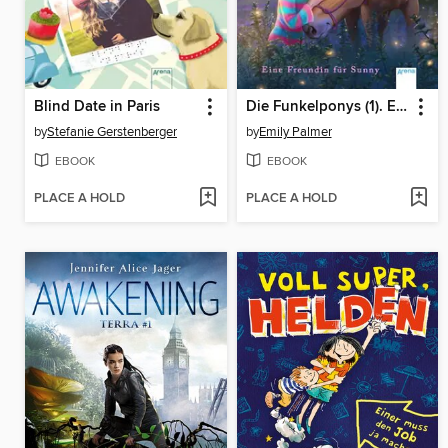
Blind Date in Paris
Die Funkelponys (1). Eine Freundin für Sunny
by
Stefanie Gerstenberger
by
Emily Palmer
EBOOK
EBOOK
PLACE A HOLD
PLACE A HOLD