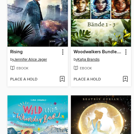
Rising
Woodwalkers Bundle. Bände 1-3
by
Jennifer Alice Jager
by
Katja Brandis
EBOOK
EBOOK
PLACE A HOLD
PLACE A HOLD