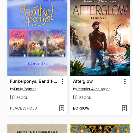
Funkelponys. Band 1-3 im Bundle
Afterglow
by
Emily Palmer
by
Jennifer Alice Jager
EBOOK
EBOOK
PLACE A HOLD
BORROW