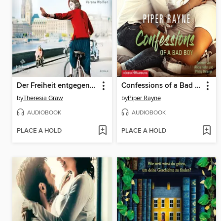
Der Freiheit entgegen (Die Gutsherrin-Saga 3)
Confessions of a Bad Boy
by
Theresia Graw
by
Piper Rayne
AUDIOBOOK
AUDIOBOOK
PLACE A HOLD
PLACE A HOLD