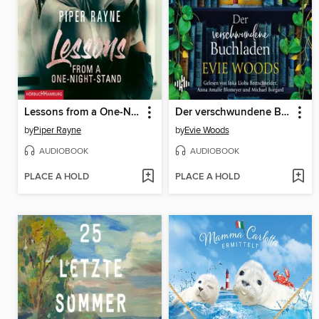
Lessons from a One-Night-Stand
Der verschwundene Buchladen
by
Piper Rayne
by
Evie Woods
AUDIOBOOK
AUDIOBOOK
PLACE A HOLD
PLACE A HOLD