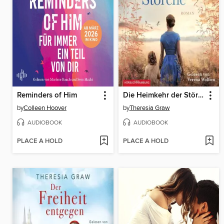
Reminders of Him
Die Heimkehr der Störche (Die Gutsherrin-Saga 2)
by
Colleen Hoover
by
Theresia Graw
AUDIOBOOK
AUDIOBOOK
PLACE A HOLD
PLACE A HOLD