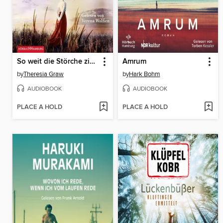
So weit die Störche ziehen (Die Gutsherrin-Saga 1)
Amrum
by
Theresia Graw
by
Hark Bohm
AUDIOBOOK
AUDIOBOOK
PLACE A HOLD
PLACE A HOLD