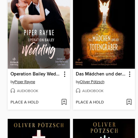
Operation Bailey Wedding
Das Mädchen und der Totengräber (Die Totengräber-Serie 2)
by
Piper Rayne
by
Oliver Pötzsch
AUDIOBOOK
AUDIOBOOK
PLACE A HOLD
PLACE A HOLD