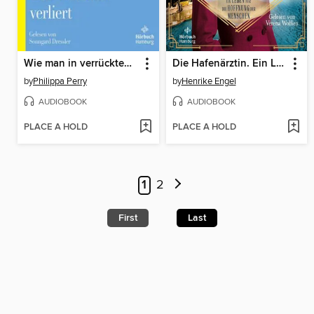
Wie man in verrückten Zeiten nicht den Verstand verliert
Die Hafenärztin. Ein Leben für die Hoffnung der Menschen (Hafenärztin 4)
by
Philippa Perry
by
Henrike Engel
AUDIOBOOK
AUDIOBOOK
PLACE A HOLD
PLACE A HOLD
1
2
First
Last