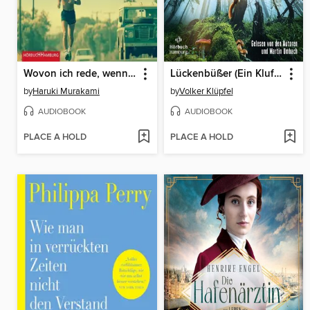
Wovon ich rede, wenn ich vom Laufen rede
Lückenbüßer (Ein Kluftinger-Krimi 13)
by
Haruki Murakami
by
Volker Klüpfel
AUDIOBOOK
AUDIOBOOK
PLACE A HOLD
PLACE A HOLD