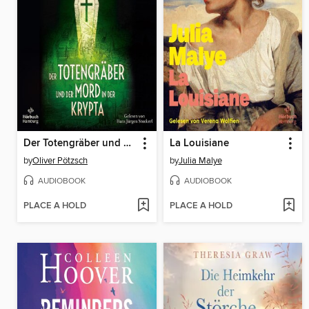
Der Totengräber und der Mord in der Krypta (Die Totengräber-Serie 3)
La Louisiane
by
Oliver Pötzsch
by
Julia Malye
AUDIOBOOK
AUDIOBOOK
PLACE A HOLD
PLACE A HOLD